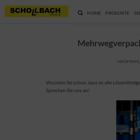
Zum
Inhalt
HOME
PRODUKTE
SE
springen
Mehrwegverpacku
VERÖFFENTL
Wussten Sie schon, dass es alle Lösemittelg
Sprechen Sie uns an!