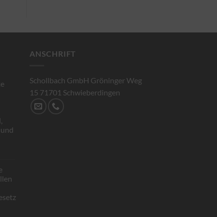
ANSCHRIFT
Schollbach GmbH Gröninger Weg
te
15 71701 Schwieberdingen
,
 und
e
rte
llen
ät
esetz
bach
llige