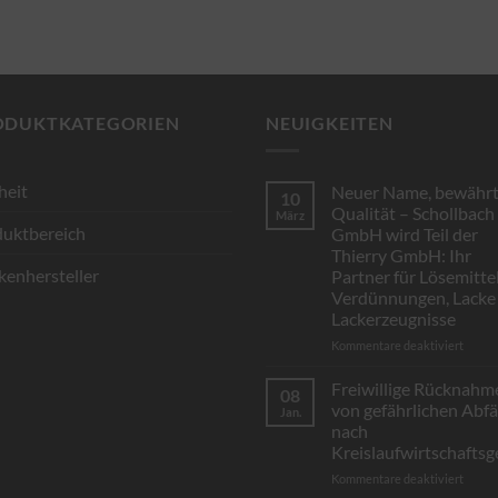
ODUKTKATEGORIEN
NEUIGKEITEN
heit
Neuer Name, bewähr
10
Qualität – Schollbach
März
uktbereich
GmbH wird Teil der
Thierry GmbH: Ihr
enhersteller
Partner für Lösemittel
Verdünnungen, Lacke
Lackerzeugnisse
für
Kommentare deaktiviert
Neuer
Name,
Freiwillige Rücknahm
08
bewäh
von gefährlichen Abfä
Jan.
Qualit
nach
–
Kreislaufwirtschaftsg
Scholl
GmbH
für
Kommentare deaktiviert
wird
Freiwi