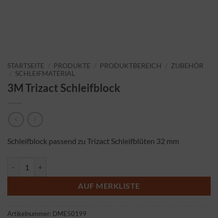
STARTSEITE
/
PRODUKTE
/
PRODUKTBEREICH
/
ZUBEHÖR
/
SCHLEIFMATERIAL
3M Trizact Schleifblock
Schleifblock passend zu Trizact Schleifblüten 32 mm
3M Trizact Schleifblock Menge
AUF MERKLISTE
Artikelnummer:
DME50199