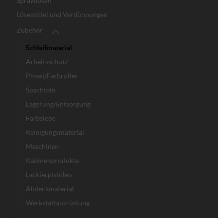
Spraydosen
Lösemittel und Verdünnungen
Zubehör
Schleifmaterial
Arbeitsschutz
Pinsel/Farbroller
Spachteln
Lagerung/Entsorgung
Farbsiebe
Reinigungsmaterial
Maschinen
Kabinenprodukte
Lackierpistolen
Abdeckmaterial
Werkstattausrüstung