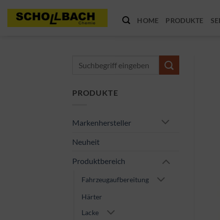
Zum
Inhalt
HOME
PRODUKTE
SE
springen
Suche
nach:
PRODUKTE
Markenhersteller
Neuheit
Produktbereich
Fahrzeugaufbereitung
Härter
Lacke