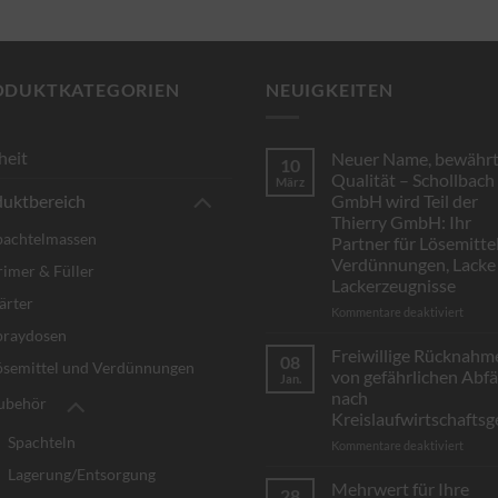
ODUKTKATEGORIEN
NEUIGKEITEN
heit
Neuer Name, bewähr
10
Qualität – Schollbach
März
uktbereich
GmbH wird Teil der
Thierry GmbH: Ihr
pachtelmassen
Partner für Lösemittel
Verdünnungen, Lacke
rimer & Füller
Lackerzeugnisse
ärter
für
Kommentare deaktiviert
Neuer
praydosen
Name,
Freiwillige Rücknahm
08
ösemittel und Verdünnungen
bewäh
von gefährlichen Abfä
Jan.
Qualit
nach
ubehör
–
Kreislaufwirtschaftsg
Scholl
Spachteln
GmbH
für
Kommentare deaktiviert
wird
Freiwi
Lagerung/Entsorgung
Teil
Rückn
Mehrwert für Ihre
28