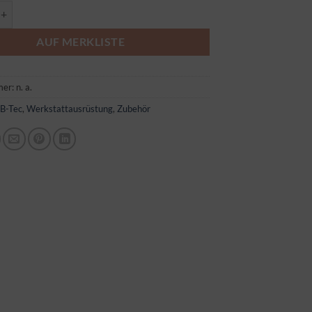
ierpistolen-Waschgeräte Menge
AUF MERKLISTE
mer:
n. a.
:
B-Tec
,
Werkstattausrüstung
,
Zubehör