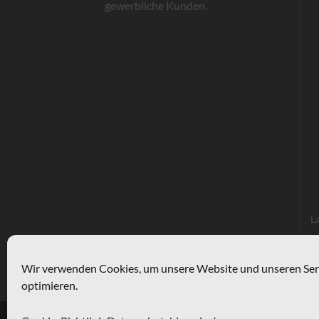
gewerbliche Kunden.
L
F
Wir verwenden Cookies, um unsere Website und unseren Ser
Mark
optimieren.
Copyright 2026 ©
Flatsome Theme