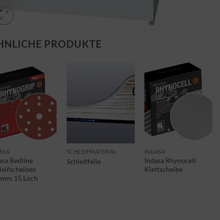
HNLICHE PRODUKTE
ASA
SCHLEIFMATERIAL
INDASA
asa Redline
Indasa Rhynocell
Schleiffeile
leifscheiben
Klettscheibe
0mm 15 Loch