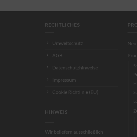
RECHTLICHES
PR
Umweltschutz
Neu
AGB
Prod
S
Datenschutzhinweise
P
Impressum
H
Cookie Richtlinie (EU)
S
L
Z
HINWEIS
Wir beliefern ausschließlich