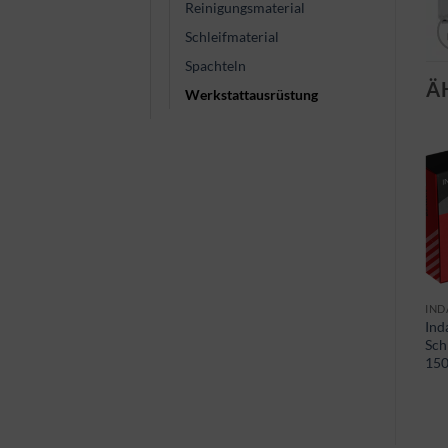
Reinigungsmaterial
Schleifmaterial
Spachteln
Ä
Werkstattausrüstung
3M
ABDECKMATERIAL
IND
Ind
3M Soft Pads
Indasa Foam Tape
Sch
15