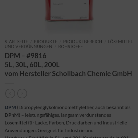
STARTSEITE
/
PRODUKTE
/
PRODUKTBEREICH
/
LÖSEMITTEL
UND VERDÜNNUNGEN
/
ROHSTOFFE
DPM – #9816
5L, 30L, 60L, 200L
vom Hersteller Schollbach Chemie GmbH
DPM
(Dipropylenglykolmonomethylether, auch bekannt als
DPnM
) – leistungsfähiges, langsam verdunstendes
Lösemittel für Lacke, Farben, Druckfarben und industrielle
Anwendungen. Geeignet für Industrie und
Handwerk. Erhältlich in
5 L- und 30 L-Kanister
sowie in
60 L-