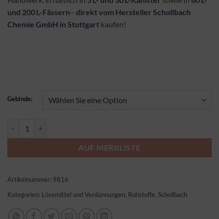
und 200 L-Fässern
–
direkt vom Hersteller
Schollbach
Chemie GmbH in Stuttgart
kaufen!
Gebinde:
DPM - #9816 5L, 30L, 60L, 200L vom Hersteller Schollbach Chemie
AUF MERKLISTE
Artikelnummer:
9816
Kategorien:
Lösemittel und Verdünnungen
,
Rohstoffe
,
Schollbach