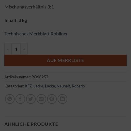
Mischungsverhältnis 3:1
Inhalt: 3 kg
Technisches Merkblatt Robliner
Roberlo Robliner individuell Menge
AUF MERKLISTE
Artikelnummer:
RO68257
Kategorien:
KFZ-Lacke
,
Lacke
,
Neuheit
,
Roberlo
ÄHNLICHE PRODUKTE