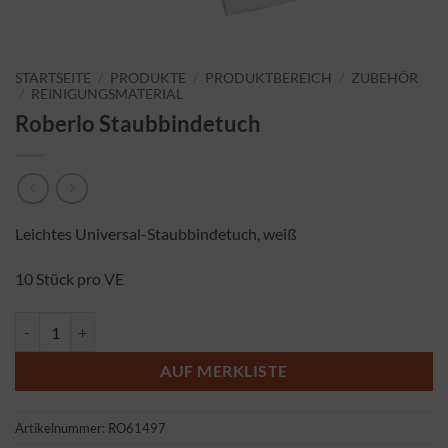
STARTSEITE
/
PRODUKTE
/
PRODUKTBEREICH
/
ZUBEHÖR
/
REINIGUNGSMATERIAL
Roberlo Staubbindetuch
Leichtes Universal-Staubbindetuch, weiß
10 Stück pro VE
Roberlo Staubbindetuch Menge
AUF MERKLISTE
Artikelnummer:
RO61497