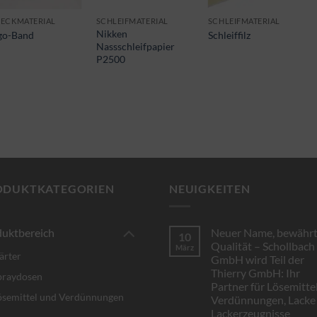
ECKMATERIAL
SCHLEIFMATERIAL
SCHLEIFMATERIAL
Nikken
go-Band
Schleiffilz
Nassschleifpapier
P2500
ODUKTKATEGORIEN
NEUIGKEITEN
uktbereich
Neuer Name, bewähr
10
Qualität – Schollbach
März
ärter
GmbH wird Teil der
Thierry GmbH: Ihr
praydosen
Partner für Lösemittel
ösemittel und Verdünnungen
Verdünnungen, Lacke
Lackerzeugnisse