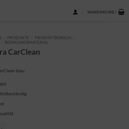
WARENKORB /
E
/
PRODUKTE
/
PRODUKTBEREICH
/
/
REINIGUNGSMATERIAL
ra CarClean
arClean blau
abil
ttelbeständig
rei
ualität
rClean Menge