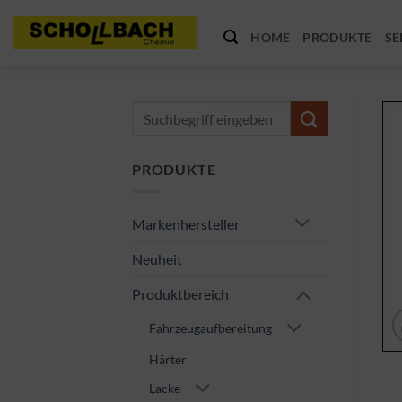
Zum
Inhalt
HOME
PRODUKTE
SE
springen
Suche
nach:
PRODUKTE
Markenhersteller
Neuheit
Produktbereich
Fahrzeugaufbereitung
Härter
Lacke