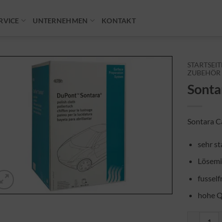
RVICE
UNTERNEHMEN
KONTAKT
STARTSEIT
ZUBEHÖR
Sonta
Sontara C
sehr st
Lösemi
fusself
hohe Q
Sontara Ca