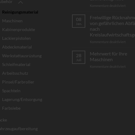
ubehör
für
Kommentare deaktiviert
Neuer
Reinigungsmaterial
Name,
Freiwillige Rücknahm
08
Maschinen
bewäh
von gefährlichen Abfä
Jan.
Qualit
nach
Kabinenprodukte
–
Kreislaufwirtschaftsg
Scholl
Lackierpistolen
GmbH
für
Kommentare deaktiviert
wird
Abdeckmaterial
Freiwi
Teil
Rückn
Mehrwert für Ihre
28
Werkstattausrüstung
der
von
Maschinen
Juli
Thierr
gefähr
Schleifmaterial
für
Kommentare deaktiviert
GmbH
Abfäll
Mehrw
Ihr
nach
Arbeitsschutz
für
Partne
Kreisl
Pinsel/Farbroller
Ihre
für
Masch
Lösemi
Spachteln
Verdü
Lacke
Lagerung/Entsorgung
und
Farbsiebe
Lacke
acke
ahrzeugaufbereitung