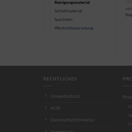
Reinigungsmaterial
INDASA
ABD
Schleifmaterial
Indasa Rhynocell
Ste
Spachteln
Klettscheibe
Werkstattausrüstung
RECHTLICHES
PR
Umweltschutz
Prod
H
AGB
S
Datenschutzhinweise
L
Impressum