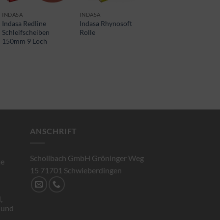
INDASA
INDASA
INDASA
Indasa Redline
Indasa Rhynosoft
Indasa Redline
Schleifscheiben
Rolle
Schleifscheiben 75
150mm 9 Loch
mm ungelocht
ANSCHRIFT
Schollbach GmbH Gröninger Weg
te
15 71701 Schwieberdingen
,
 und