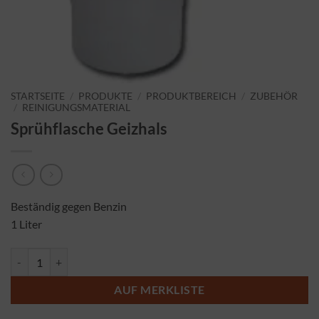
STARTSEITE
/
PRODUKTE
/
PRODUKTBEREICH
/
ZUBEHÖR
/
REINIGUNGSMATERIAL
Sprühflasche Geizhals
Beständig gegen Benzin
1 Liter
Sprühflasche Geizhals Menge
AUF MERKLISTE