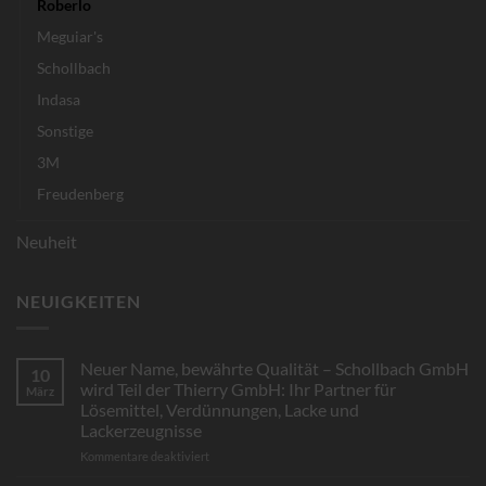
Roberlo
Meguiar's
Schollbach
Indasa
Sonstige
3M
Freudenberg
Neuheit
NEUIGKEITEN
Neuer Name, bewährte Qualität – Schollbach GmbH
10
wird Teil der Thierry GmbH: Ihr Partner für
März
Lösemittel, Verdünnungen, Lacke und
Lackerzeugnisse
für
Kommentare deaktiviert
Neuer